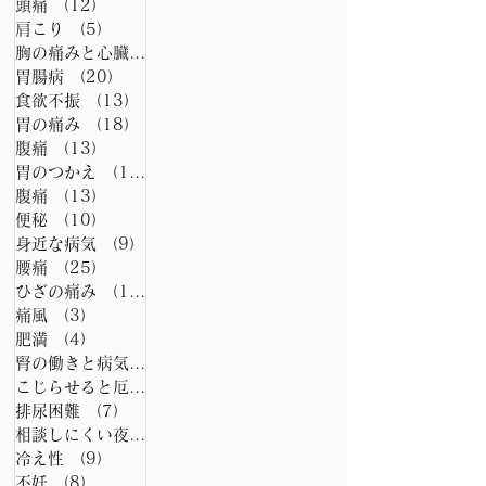
頭痛
（12）
12件の記事
肩こり
（5）
5件の記事
胸の痛みと心臓病
（15）
15件の記事
胃腸病
（20）
20件の記事
食欲不振
（13）
13件の記事
胃の痛み
（18）
18件の記事
腹痛
（13）
13件の記事
胃のつかえ
（13）
13件の記事
腹痛
（13）
13件の記事
便秘
（10）
10件の記事
身近な病気
（9）
9件の記事
腰痛
（25）
25件の記事
ひざの痛み
（11）
11件の記事
痛風
（3）
3件の記事
肥満
（4）
4件の記事
腎の働きと病気
（15）
15件の記事
こじらせると厄介な膀胱炎
（20）
20件の記事
排尿困難
（7）
7件の記事
相談しにくい夜尿症
（6）
6件の記事
冷え性
（9）
9件の記事
不妊
（8）
8件の記事