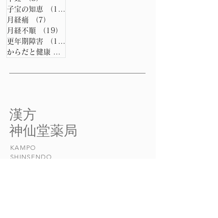
子宝の知恵
（15）
15件の記事
月経痛
（7）
7件の記事
月経不順
（19）
19件の記事
更年期障害
（15）
15件の記事
からだと健康
（0）
0件の記事
​漢方
​神仙堂薬局
KAMPO
​SHINSENDO
当店について