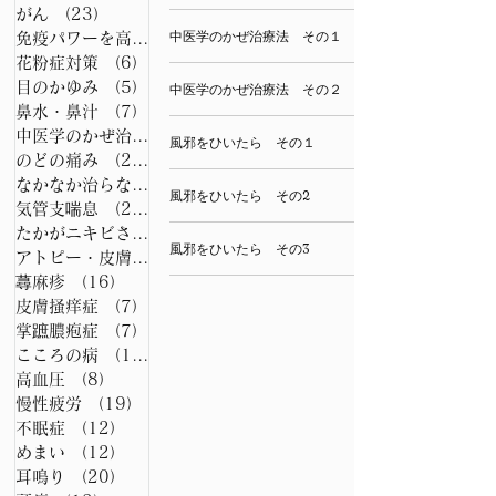
がん
（23）
23件の記事
中医学のかぜ治療法 その１
免疫パワーを高める養生法
（7）
7件の記事
花粉症対策
（6）
6件の記事
目のかゆみ
（5）
5件の記事
中医学のかぜ治療法 その２
鼻水・鼻汁
（7）
7件の記事
中医学のかぜ治療法
（7）
7件の記事
風邪をひいたら その１
のどの痛み
（26）
26件の記事
なかなか治らない咳の漢方
（15）
15件の記事
風邪をひいたら その2
気管支喘息
（21）
21件の記事
たかがニキビされどニキビ
（6）
6件の記事
風邪をひいたら その3
アトピー・皮膚病
（22）
22件の記事
蕁麻疹
（16）
16件の記事
皮膚掻痒症
（7）
7件の記事
掌蹠膿疱症
（7）
7件の記事
こころの病
（15）
15件の記事
高血圧
（8）
8件の記事
慢性疲労
（19）
19件の記事
不眠症
（12）
12件の記事
めまい
（12）
12件の記事
耳鳴り
（20）
20件の記事