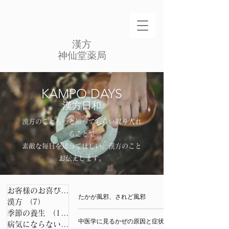
​漢方
​神仙堂薬局
​KAMPO DAYS
漢方日和
漢方のこともっと知ってもらい取り入れ
ることで
素敵な毎日を送ってほしい。​漢方のこと
お伝えします。​
お客様のお喜びの声
（49）
49件の記事
たかが風邪、されど風邪
漢方
（7）
7件の記事
季節の養生
（11）
11件の記事
中医学に見るかぜの原因と症状
病気にならない秘訣
（12）
12件の記事