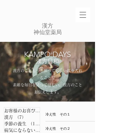
​漢方
​神仙堂薬局
​KAMPO DAYS
漢方日和
漢方のこともっと知ってもらい取り入れ
ることで
素敵な毎日を送ってほしい。​漢方のこと
お伝えします。​
お客様のお喜びの声
（49）
49件の記事
冷え性 その１
漢方
（7）
7件の記事
季節の養生
（11）
11件の記事
冷え性 その２
病気にならない秘訣
（12）
12件の記事