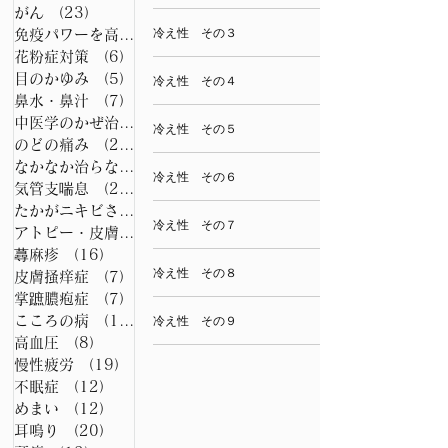
がん
（23）
23件の記事
冷え性 その３
免疫パワーを高める養生法
（7）
7件の記事
花粉症対策
（6）
6件の記事
目のかゆみ
（5）
5件の記事
冷え性 その４
鼻水・鼻汁
（7）
7件の記事
中医学のかぜ治療法
（7）
7件の記事
冷え性 その５
のどの痛み
（26）
26件の記事
なかなか治らない咳の漢方
（15）
15件の記事
冷え性 その６
気管支喘息
（21）
21件の記事
たかがニキビされどニキビ
（6）
6件の記事
冷え性 その７
アトピー・皮膚病
（22）
22件の記事
蕁麻疹
（16）
16件の記事
冷え性 その８
皮膚掻痒症
（7）
7件の記事
掌蹠膿疱症
（7）
7件の記事
こころの病
（15）
15件の記事
冷え性 その９
高血圧
（8）
8件の記事
慢性疲労
（19）
19件の記事
不眠症
（12）
12件の記事
めまい
（12）
12件の記事
耳鳴り
（20）
20件の記事