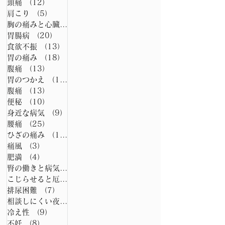
頭痛
（12）
12件の記事
肩こり
（5）
5件の記事
胸の痛みと心臓病
（15）
15件の記事
胃腸病
（20）
20件の記事
食欲不振
（13）
13件の記事
胃の痛み
（18）
18件の記事
腹痛
（13）
13件の記事
胃のつかえ
（13）
13件の記事
腹痛
（13）
13件の記事
便秘
（10）
10件の記事
身近な病気
（9）
9件の記事
腰痛
（25）
25件の記事
ひざの痛み
（11）
11件の記事
痛風
（3）
3件の記事
肥満
（4）
4件の記事
腎の働きと病気
（15）
15件の記事
こじらせると厄介な膀胱炎
（20）
20件の記事
排尿困難
（7）
7件の記事
相談しにくい夜尿症
（6）
6件の記事
冷え性
（9）
9件の記事
不妊
（8）
8件の記事