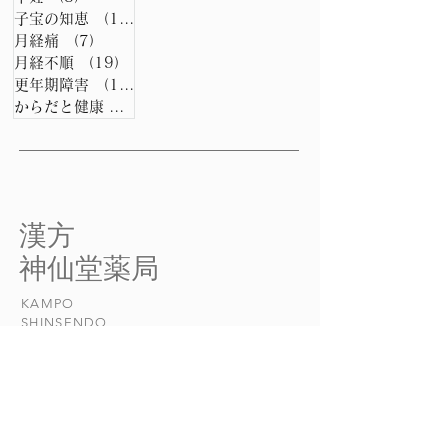
子宝の知恵
（15）
15件の記事
月経痛
（7）
7件の記事
月経不順
（19）
19件の記事
更年期障害
（15）
15件の記事
からだと健康
（0）
0件の記事
​漢方
​神仙堂薬局
KAMPO
​SHINSENDO
当店について