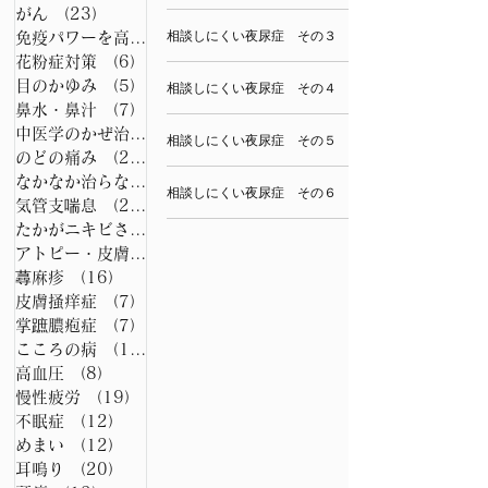
がん
（23）
23件の記事
相談しにくい夜尿症 その３
免疫パワーを高める養生法
（7）
7件の記事
花粉症対策
（6）
6件の記事
目のかゆみ
（5）
5件の記事
相談しにくい夜尿症 その４
鼻水・鼻汁
（7）
7件の記事
中医学のかぜ治療法
（7）
7件の記事
相談しにくい夜尿症 その５
のどの痛み
（26）
26件の記事
なかなか治らない咳の漢方
（15）
15件の記事
相談しにくい夜尿症 その６
気管支喘息
（21）
21件の記事
たかがニキビされどニキビ
（6）
6件の記事
アトピー・皮膚病
（22）
22件の記事
蕁麻疹
（16）
16件の記事
皮膚掻痒症
（7）
7件の記事
掌蹠膿疱症
（7）
7件の記事
こころの病
（15）
15件の記事
高血圧
（8）
8件の記事
慢性疲労
（19）
19件の記事
不眠症
（12）
12件の記事
めまい
（12）
12件の記事
耳鳴り
（20）
20件の記事