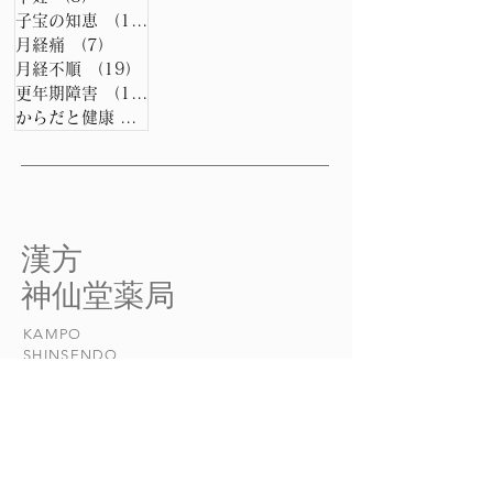
子宝の知恵
（15）
15件の記事
月経痛
（7）
7件の記事
月経不順
（19）
19件の記事
更年期障害
（15）
15件の記事
からだと健康
（0）
0件の記事
​漢方
​神仙堂薬局
KAMPO
​SHINSENDO
当店について