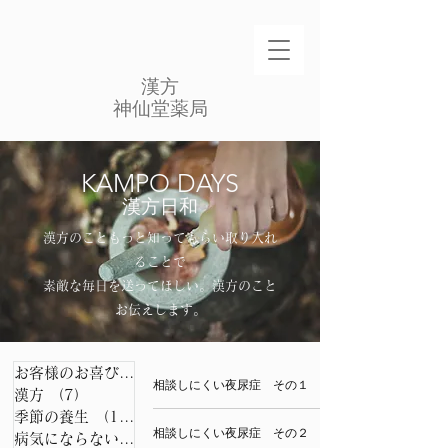
​漢方
​神仙堂薬局
​KAMPO DAYS
漢方日和
漢方のこともっと知ってもらい取り入れ
ることで
素敵な毎日を送ってほしい。​漢方のこと
お伝えします。​
お客様のお喜びの声
（49）
49件の記事
相談しにくい夜尿症 その１
漢方
（7）
7件の記事
季節の養生
（11）
11件の記事
相談しにくい夜尿症 その２
病気にならない秘訣
（12）
12件の記事