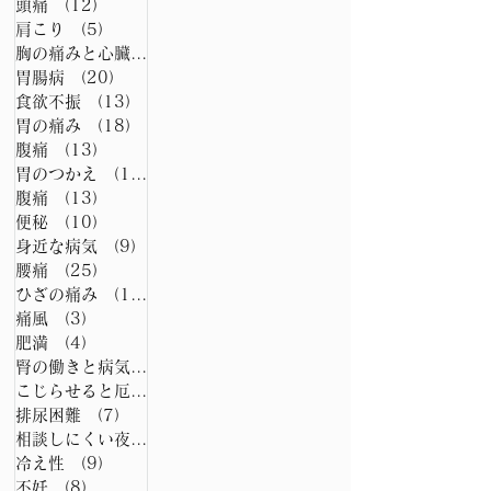
頭痛
（12）
12件の記事
肩こり
（5）
5件の記事
胸の痛みと心臓病
（15）
15件の記事
胃腸病
（20）
20件の記事
食欲不振
（13）
13件の記事
胃の痛み
（18）
18件の記事
腹痛
（13）
13件の記事
胃のつかえ
（13）
13件の記事
腹痛
（13）
13件の記事
便秘
（10）
10件の記事
身近な病気
（9）
9件の記事
腰痛
（25）
25件の記事
ひざの痛み
（11）
11件の記事
痛風
（3）
3件の記事
肥満
（4）
4件の記事
腎の働きと病気
（15）
15件の記事
こじらせると厄介な膀胱炎
（20）
20件の記事
排尿困難
（7）
7件の記事
相談しにくい夜尿症
（6）
6件の記事
冷え性
（9）
9件の記事
不妊
（8）
8件の記事