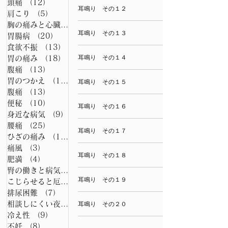
頭痛
（12）
12件の記事
耳鳴り その１２
肩こり
（5）
5件の記事
胸の痛みと心臓病
（15）
15件の記事
耳鳴り その１３
胃腸病
（20）
20件の記事
食欲不振
（13）
13件の記事
耳鳴り その１４
胃の痛み
（18）
18件の記事
腹痛
（13）
13件の記事
胃のつかえ
（13）
13件の記事
耳鳴り その１５
腹痛
（13）
13件の記事
便秘
（10）
10件の記事
耳鳴り その１６
身近な病気
（9）
9件の記事
腰痛
（25）
25件の記事
耳鳴り その１７
ひざの痛み
（11）
11件の記事
痛風
（3）
3件の記事
耳鳴り その１８
肥満
（4）
4件の記事
腎の働きと病気
（15）
15件の記事
耳鳴り その１９
こじらせると厄介な膀胱炎
（20）
20件の記事
排尿困難
（7）
7件の記事
相談しにくい夜尿症
耳鳴り その２０
（6）
6件の記事
冷え性
（9）
9件の記事
不妊
（8）
8件の記事