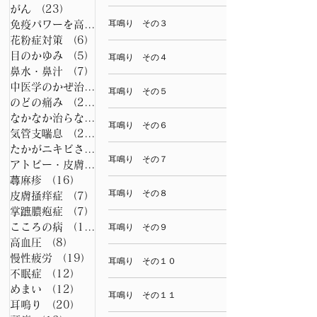
がん
（23）
23件の記事
耳鳴り その３
免疫パワーを高める養生法
（7）
7件の記事
花粉症対策
（6）
6件の記事
目のかゆみ
（5）
5件の記事
耳鳴り その４
鼻水・鼻汁
（7）
7件の記事
中医学のかぜ治療法
（7）
7件の記事
耳鳴り その５
のどの痛み
（26）
26件の記事
なかなか治らない咳の漢方
（15）
15件の記事
耳鳴り その６
気管支喘息
（21）
21件の記事
たかがニキビされどニキビ
（6）
6件の記事
耳鳴り その７
アトピー・皮膚病
（22）
22件の記事
蕁麻疹
（16）
16件の記事
耳鳴り その８
皮膚掻痒症
（7）
7件の記事
掌蹠膿疱症
（7）
7件の記事
こころの病
（15）
15件の記事
耳鳴り その９
高血圧
（8）
8件の記事
慢性疲労
（19）
19件の記事
耳鳴り その１０
不眠症
（12）
12件の記事
めまい
（12）
12件の記事
耳鳴り その１１
耳鳴り
（20）
20件の記事