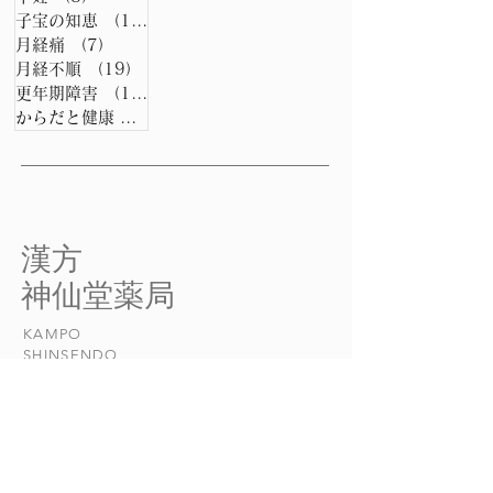
子宝の知恵
（15）
15件の記事
月経痛
（7）
7件の記事
月経不順
（19）
19件の記事
更年期障害
（15）
15件の記事
からだと健康
（0）
0件の記事
​漢方
​神仙堂薬局
KAMPO
​SHINSENDO
当店について