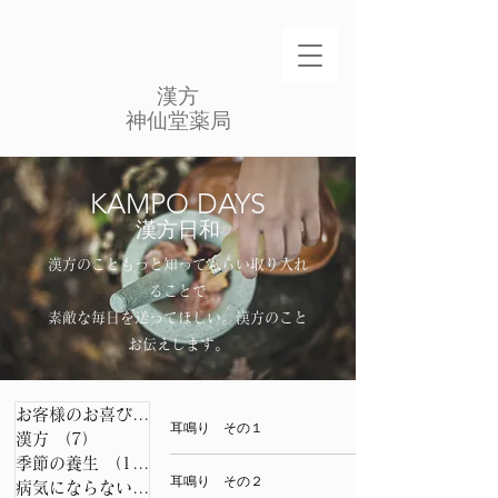
​漢方
​神仙堂薬局
​KAMPO DAYS
漢方日和
漢方のこともっと知ってもらい取り入れ
ることで
素敵な毎日を送ってほしい。​漢方のこと
お伝えします。​
お客様のお喜びの声
（49）
49件の記事
耳鳴り その１
漢方
（7）
7件の記事
季節の養生
（11）
11件の記事
耳鳴り その２
病気にならない秘訣
（12）
12件の記事