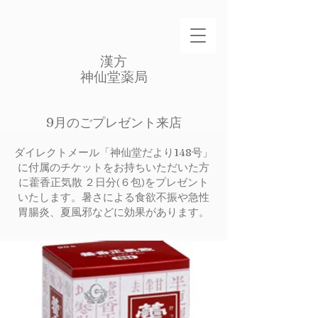
​漢方
​神仙堂薬局
9月のごプレゼント来店
ダイレクトメール「神仙堂だより148号」
に付属のチケットをお持ちいただいた方
に藿香正気散 ２日分(６包)をプレゼント
いたします。暑さによる食欲不振や急性
胃腸炎、夏風邪などに効果があります。