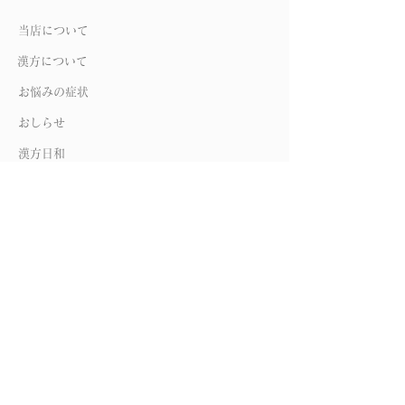
当店について
​漢方について​​
お悩みの症状
おしらせ
漢方日和
CONTACT
ご相談
045-774-7558
10:00-19:00（定休日 : 日曜・祝日）
〒235-0033 横浜市磯子区杉田3-11-15
Google Map