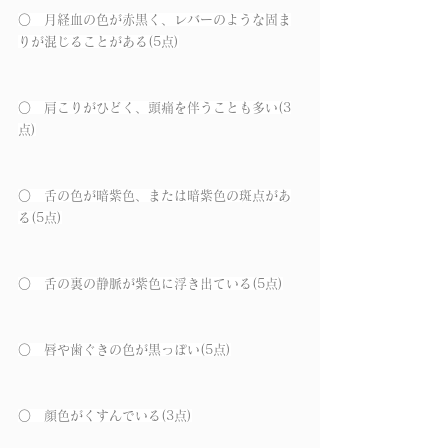
○　月経血の色が赤黒く、レバーのような固ま
りが混じることがある(5点)
○　肩こりがひどく、頭痛を伴うことも多い(3
点)
○　舌の色が暗紫色、または暗紫色の斑点があ
る(5点)
○　舌の裏の静脈が紫色に浮き出ている(5点)
○　唇や歯ぐきの色が黒っぽい(5点)
○　顔色がくすんでいる(3点)