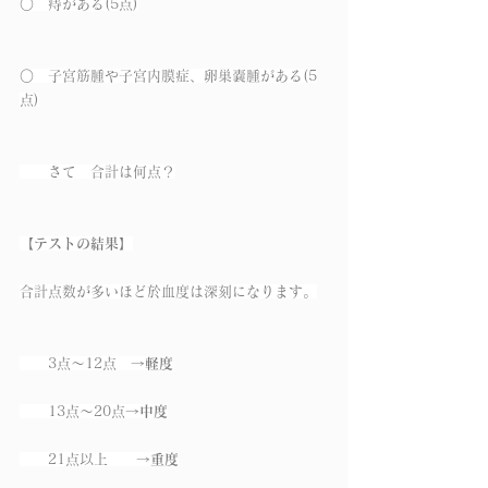
○　痔がある(5点)
○　子宮筋腫や子宮内膜症、卵巣嚢腫がある(5
点)
　　さて　合計は何点？
【テストの結果】
合計点数が多いほど於血度は深刻になります。
　　3点～12点　→
軽度
　　13点～20点→
中度
　　21点以上　　→
重度