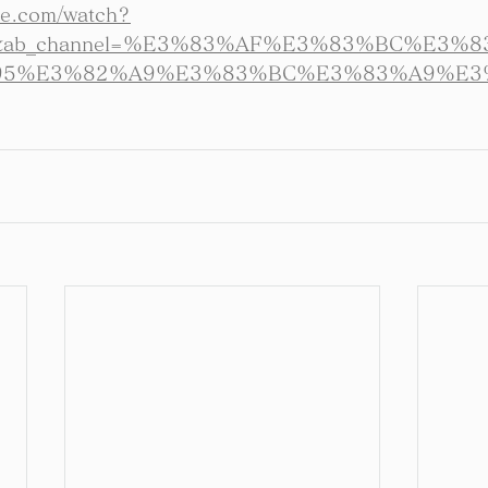
be.com/watch?
c&ab_channel=%E3%83%AF%E3%83%BC%E3%
95%E3%82%A9%E3%83%BC%E3%83%A9%E3