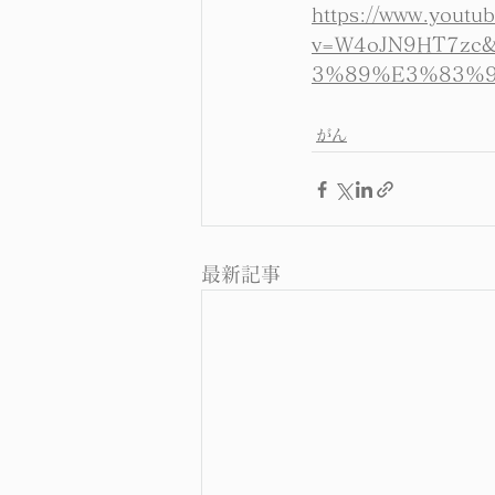
https://www.youtu
v=W4oJN9HT7z
3%89%E3%83%
がん
最新記事