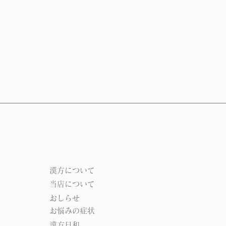
​漢方について​​
当店について
おしらせ
お悩みの症状
漢方日和