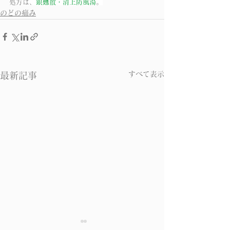
処方は、
銀翹散・清上防風湯
。
のどの痛み
すべて表示
最新記事
のどの痛み その３
のどの痛み そ