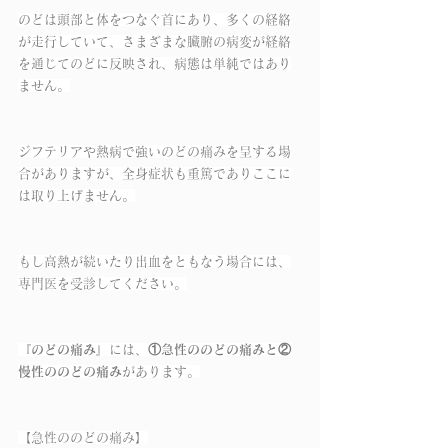
のどは頭部と体をつなぐ首にあり、多くの経絡
が走行していて、さまざまな臓腑の病変が経絡
を通じてのどに反映され、病態は単純ではあり
ません。
ジフテリアや熱病で強いのどの痛みを呈する場
合がありますが、全身症状も重篤でありここに
は取り上げません。
もし高熱が続いたり出血をともなう場合には、
専門医を受診してください。
『のどの痛み』
には、
①急性ののどの痛みと②
慢性ののどの痛み
があります。
【急性ののどの痛み】