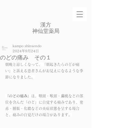
​漢方
​神仙堂薬局
kampo shinsendo
2024年9月24日
のどの痛み その１
朝晩と涼しくなって、「朝起きたらのどが痛
い」と訴える患者さんがお見えになるような季
節になりました。
『のどの痛み』
は、咽頭・喉頭・扁桃などの部
位を含んだ「のど」に自覚する痛みであり、発
赤・腫脹・化膿などの炎症状態を呈する場合
と、痛みの自覚だけの場合があります。