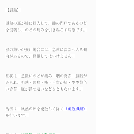
【風熱】
風熱の邪が肺に侵入して、肺の門戸であるのど
を侵襲し、のどの痛みを引き起こす病態です。
邪の勢いが強い場合には、急速に深部へ入る傾
向があるので、軽視してはいけません。
症状は、急激にのどが痛み、咽の発赤・腫脹が
みられ、発熱・頭痛・咳・舌質が紅・やや黄色
い舌苔・脈が浮で速いなどをともないます。
治法は、風熱の邪を発散して除く
《疏散風熱》
を行います。