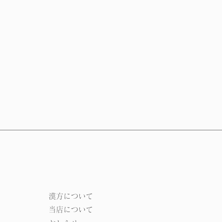
​漢方について​​
当店について