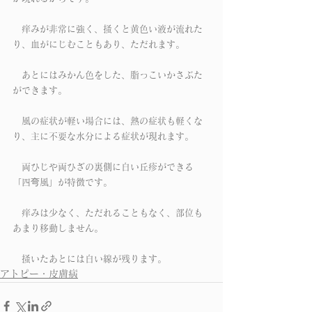
　痒みが非常に強く、掻くと黄色い液が流れた
り、血がにじむこともあり、ただれます。
　あとにはみかん色をした、脂っこいかさぶた
ができます。
　風の症状が軽い場合には、熱の症状も軽くな
り、主に不要な水分による症状が現れます。
　両ひじや両ひざの裏側に白い丘疹ができる
「四弯風」が特徴です。
　痒みは少なく、ただれることもなく、部位も
あまり移動しません。
　掻いたあとには白い線が残ります。
アトピー・皮膚病