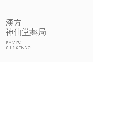
過剰 調査によると、40年
善する リノール
ほど前の日本人が摂取してい
ルギーを引き起こ
たリノール酸の量は、１日平
ムを説明します。
​漢方
均５～６グラムだったそうで
カビなどの抗原(ア
​神仙堂薬局
す。 ところが時代とともに
が体内に侵入すると
食生活の欧米化が進んだ結
体と結びつき、無
KAMPO
果、現在では１４グラムに跳
ら肥満細胞につき
​SHINSENDO
ね上がっています。...
の時ヒスタミンや
エンなど、アレル
起こす物質...
当店について
​漢方について​​
お悩みの症状
おしらせ
漢方日和