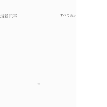
すべて表示
最新記事
食生活とアトピーの関
食生活とアトピ
係 その２
係 その３
◆日本人の食事はリノール酸
◆α―リノレン酸