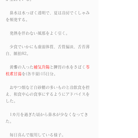
　鼻水は水っぽく透明で、夏は冷房でくしゃみ
を頻発する。
　発熱を伴わない風邪をよく引く。
　少食でいかにも虚弱体質、舌質偏淡、舌苔薄
白、脈拍82。
　黄耆の入った
補気升陽
と脾胃の水をさばく
苓
桂朮甘湯
を(各半量)15日分。
　おやつ類など白砂糖の多いものと冷飲食を控
え、和食中心の食事にするようにアドバイスを
した。　
　1カ月を過ぎた頃から鼻水が少なくなってき
た。
　毎日喜んで服用している様子。