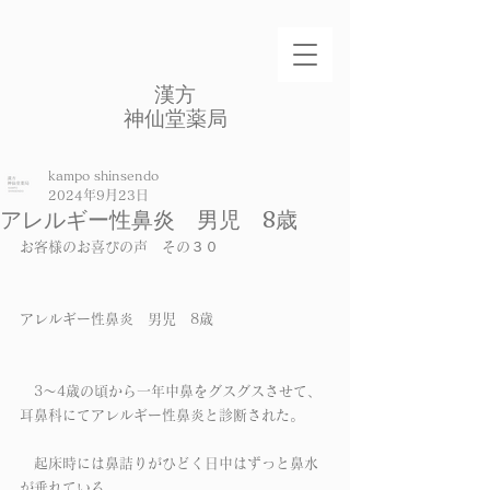
​漢方
​神仙堂薬局
kampo shinsendo
2024年9月23日
アレルギー性鼻炎 男児 8歳
お客様のお喜びの声　その３０
アレルギー性鼻炎　男児　8歳
　3～4歳の頃から一年中鼻をグスグスさせて、
耳鼻科にてアレルギー性鼻炎と診断された。
　起床時には鼻詰りがひどく日中はずっと鼻水
が垂れている。