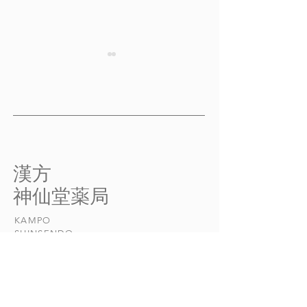
二日酔い予防
かすみ目 68歳
お客様のお喜びの声 その２
お客様のお喜びの
28歳 女性 二日酔い予防
かすみ目 68歳
二軒隣に若いが腕の立つシ
クシーと衝突して
ェフのお店があり、週末にな
が、たまたま相手
ると若い女性たちで賑わって
方がいい方で、物
​漢方
いる。 色々なワインも取
理してくださった
​神仙堂薬局
り揃えてあるらしく、ついつ
た。 事故の原因
い飲み過ぎてしまうのか、二
目・かすみ目だっ
KAMPO
日酔いの薬を求められる。
精疲労とかすみ目
​SHINSENDO
いつもお勧めしているのが
と思ったことが「
「...
丸」を服用するき..
当店について