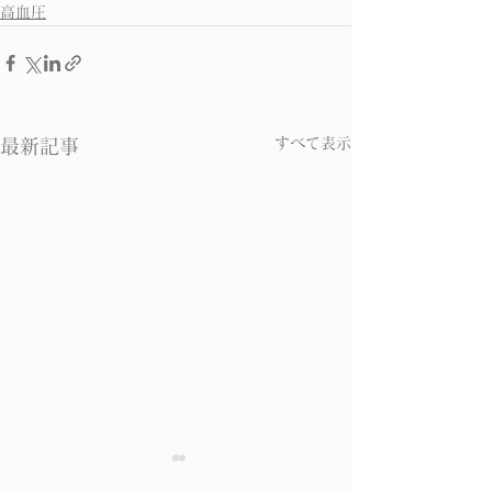
高血圧
すべて表示
最新記事
中医学から考える高血
中医学から考え