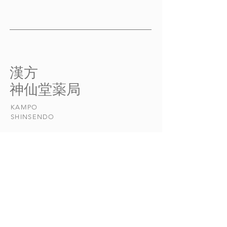
圧 その２
圧 その４
中医学で考える高血圧の原因
中医学で考える高
とメカニズム その２
とメカニズム
「高血圧症」は活動エネルギ
活動エネルギーが
ーと陰液のアンバランスで起
り進む場合 激し
​漢方
こる ところが、環境が悪
いった、心の異常
​神仙堂薬局
化する中で繰り返して風邪な
生活環境の激変な
どの病気を患ったり、喜びや
になると、たとえ
KAMPO
悲しみ、驚きや怒りといった
でも、からだの機
​SHINSENDO
心の動きや、乱れた食生活、
る肝の働きが異常
過度の性生活といった、ある
むため、炎が上に
程度避けられ...
ような、激し...
当店について
​漢方について​​
お悩みの症状
おしらせ