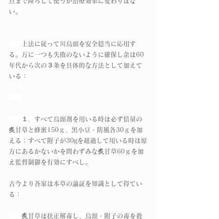
点まで降ろして使うが治療効果に変わりはな
い。
　　上法に従って川烏頭を安全穏当に応用す
る。万に一つも失敗のないように確保し余は60
年代から次の３条を具体的な方法として加えて
いる：
　　１．すべて烏頭剤を用いる時は必ず倍量の
炙甘草と蜂蜜150ｇ、黒小豆・防風各30ｇを加
える；すべて附子が30gを超過して用いる時は原
方にあるかないかを問わずみな炙甘草60ｇを加
え監督制御を有効にすべし。
古今より各家は本草の論証を知識として得てい
る：
　　炙甘草は扶正解毒し、烏頭・附子の毒を殺