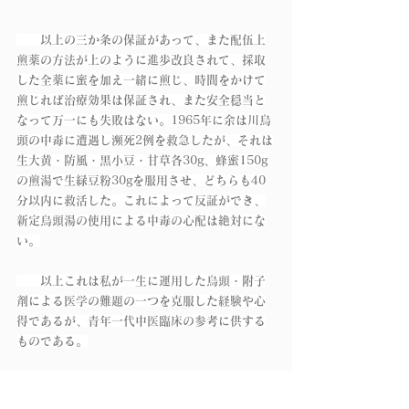
　　以上の三か条の保証があって、また配伍上
煎薬の方法が上のように進歩改良されて、採取
した全薬に蜜を加え一緒に煎じ、時間をかけて
煎じれば治療効果は保証され、また安全穏当と
なって万一にも失敗はない。1965年に余は川烏
頭の中毒に遭遇し瀕死2例を救急したが、それは
生大黄・防風・黒小豆・甘草各30g、蜂蜜150g
の煎湯で生緑豆粉30gを服用させ、どちらも40
分以内に救活した。これによって反証ができ、
新定烏頭湯の使用による中毒の心配は絶対にな
い。
　　以上これは私が一生に運用した烏頭・附子
剤による医学の難題の一つを克服した経験や心
得であるが、青年一代中医臨床の参考に供する
ものである。