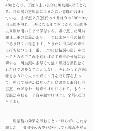
48gとなり、丁度うまい具合に川烏頭の2倍とな
る。烏頭湯の煎服法にはまた深い意味が含まれ
ている。まず蜜２升(漢代の１升は今の200ml)で
川烏頭を煎じ、1升になるまで煎じたら川烏頭を
去り蜜は用いるまで保存する。蜜で煎じた川烏
頭は二重の意義があり、一つは蜜が百花の精華
であり良く百毒を下す、とりわけ川烏頭の毒性
に打ち勝つには一番、二つには粘調の蜜汁を以
ってとろ火でこれを煮れば必ず毒性の分解に影
響する。川烏頭の素早くて強く燥烈な薬性はそ
れだけで害をなすことはない。それから全方薬5
味を水３升で以って煮て１升を取り滓を去っ
て、煎じて穏やかになった川烏頭蜜と混合し再
び煎じればなお一層毒性は中和される。もう一
度服法を見る：７合を服す(140ml、全剤の2/3
とする)。
　　服薬後の効果を尋ねると：“知らずにこれを
服した。”服用後の舌や唇が少しでも痺れを覚え