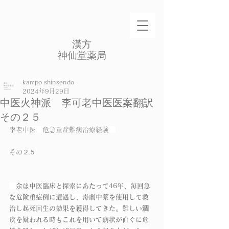
​漢方
​神仙堂薬局
kampo shinsendo
2024年9月29日
中医火神派 李可老中医医案翻訳
その２５
李老中医　危急重症難病治療経験　
その２５
　余は中医臨床と探索にあたって46年、毎回急
な危険重症例に遭遇し、毒劇中薬を使用して救
治し起死回生の効果を獲得してきた。難しい涸
疾を疑われる時もこれを用いて病状が直ぐに危