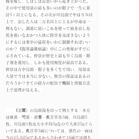
機を脱し、しばしば長患いから起き上がった。
その中で使用量の最も多いのが附子で一生に累
計5ｔ以上になる。その次が川烏頭でやはり3t以
上で、治した人は二万名以上に上るが中毒は一
例もない。調遺に従いこれを使って病を治し危
篤を救いなおかつ人体に障害を及ぼさないよう
にするには薬中の猛将をいかに制御すればいい
のか？《傷寒論雑病論》中にこの奥秘がすでに
示されている。仲景が歴史上最も早く烏頭・附
子剤を運用し、しかも使用頻度が最高である。
仲景は方中烏頭・附子を多く生で用い、用量は
大量で今は本当に少ない。無害の保証はあるの
だろうか？全ての経方の配伍で炮制と煎服方法
上で道理が見える。
　　《金匱》の烏頭湯を以って例とする：本方
は麻黄・芍薬・黄耆・炙甘草各3両、川烏頭5
枚。川烏頭1枚は大小平均5gなので大体25gぐら
いである。炙甘草3両については、漢代の一両は
今の15.625gであるから合わせて16両では即ち