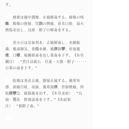
す。
　　蜂蜜は補中潤燥、止痛解毒する。肺燥の咳
嗽、腸燥の便秘、胃脘の熱痛、鼻炎口瘡、湯火
熱傷を治し、烏頭・附子の解毒をする。
　　黒小豆は活血利水、去風解毒し、水腫脹
満、風毒脚気、黄疸水腫、風痹筋攣、産後風
痙、口噤、瘍腫瘡毒を治し薬毒を下す。《本草
綱目》：“煮汁は砒石・甘遂・天雄・附子･･････
百薬の毒を下す。”
　　防風は発表去風、勝湿止痛する。風寒外
感、頭痛目眩、項強、風寒湿痹、骨節酸痛、四
肢痙攣急、破傷風を治す。《本草求原》：“烏
頭・芫花・野菌諸毒を下す。”《本経集
注》：“殺附子毒。”