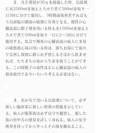
　　２．凡そ剤量が30ｇを超過した時、烏頭剤
に水2500mlを加えとろ火で煮て500mlを取り一
日3回に分けて服用し、3時間前後煎煮すればも
う烏頭塩の劇毒の破壊に有効となる。慢性の心
臓衰弱に附子剤を用いる時も水1500mlを加えと
ろ火で煮て500mlを取り一日に2～3回に分けて
服用する。危急で瀕死の心臓衰弱の病人に多量
の破格救心湯の用いる時は、即ちお湯にて強火
で急煎し規則に縛られず煎じるそばから飲ませ
れば、たちまちの死から生命を救うことができ
る。この時附子の毒性は正に心臓衰弱の病人の
救命仙丹でありいろいろ考える必要はない。
　　３．余が凡て用いる烏頭剤について、必ず
新しい臨床家に新しい煎薬の模範を示してい
る。病人が服薬後は必ず見守り観察し、服した
後の唇や舌の感覚を詳しく尋ねる。病人の安全
無事を待ってからやっとその場を離れること。