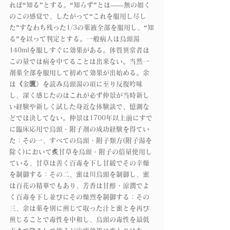
れば“知る”とする。“知らず”とは――無の如く
のこの感覚で、したがって“これを服用し尽し
た”すなわち残った1/3の薬液全部を服用し、“知
る”を以って判定とする。一般病人は烏頭湯
140mlを服しすぐに効果がある。体質異常者は
この量では病を中てることは出来ない。当然一
剤薬全部を服用して初めて効果が出始める。余
は《金匱》を読み烏頭湯の項に至り反復吟味
し、深く感じたのはこれが必ず仲景が当時新し
い経験や新しく試した身近な体験談で、憶測な
どでは決してない。仲景は1700年以上前にすで
に臨床応用で烏頭・附子剤の成功経験を得てい
た：その一、すべての烏頭・附子類方(附子湯を
除く)において炙甘草を烏頭・附子の倍量使用し
ている、甘草は善く百毒を下し甘緩でその辛燥
を制御する：その二、蜜は川烏頭を制御し、蜜
は百花の精華でもあり、芳香は甘醇・涼潤でよ
く百毒を下し並びにその燥烈を制御する：その
三、余は薬を別に煎じて取った汁と蜜とを再び
煎じることで毒性を中和し、烏頭の毒性を最低