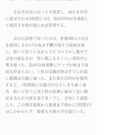
　　それぞれ法にのっとり煎煮し、両汁を均等
に混ぜ合わせ2時間に1回、毎回200mlを連続し
て服用させ便が通じれば停薬する。
　　次の日診察で知ったのは、昨晩8時に1回目
を服用しその15分後まず臍の周りで絞痛を感
じ、続いて直ぐに気が上下にゴロゴロし腹中で
は雷の様な音が、皆に聞こえるくらい部屋中に
響き渡った。約40分後頻繁にゲップが始まり放
屁も停まらない。三焦の気機昇降はすでに回復
し腹腸は大幅に減った。また薬汁200mlを服用
すると、1時間後には腹中がひとしきり強く痛
み、続いて直ぐに団子状の結糞に極めて臭い糊
状を含んだ大便を甚だ多く下し、全快して退院
した。この例は服薬から便通まで僅かに2時間10
分しかかからず、服薬も全体の半分弱だった。