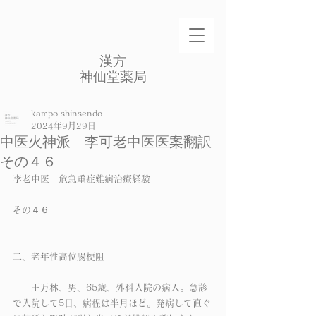
​漢方
​神仙堂薬局
kampo shinsendo
2024年9月29日
中医火神派 李可老中医医案翻訳
その４６
李老中医　危急重症難病治療経験
その４６
二、老年性高位腸梗阻
　　王万林、男、65歳、外科入院の病人。急診
で入院して5日、病程は半月ほど。発病して直ぐ