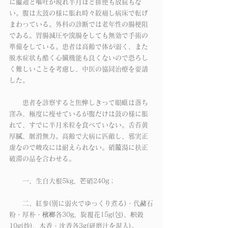
に菔通と嘔吐が現れ半月ほど排便も放屁もな
い。腹は太鼓の様に脹れ時々絞痛し病床で転げ
まわっている。外科の診断では老年性の腸梗阻
である。胃腸減圧や浣腸をしても無効で手術の
準備をしている。患者は高齢で体が弱く、また
脱水症状も酷く心臓機能も良くないので恐ろし
く難しいことを考慮し、中医の協同治療を要請
した。
　　患者を診察すると焦悴しきって眼眶は落ち
窪み、極度に痩せているが腹だけは鼓の様に脹
れて、すでに半月米粒を食べていない。舌苔黄
厚膩、脈滑無力。高齢で大病に匹敵し、邪実正
虚なので峻攻には耐えられない。硝菔湯に扶正
破滞の品を合わせる。
　　一、生白大根5kg、芒硝240g；
　　二、紅参(別に弱火でゆっくり煮る)・代赭石
粉・厚朴・檳榔各30g、旋覆花15g(包)、枳穀
10g(炒)、木香・沈香各3g(研磨汁を混入)。