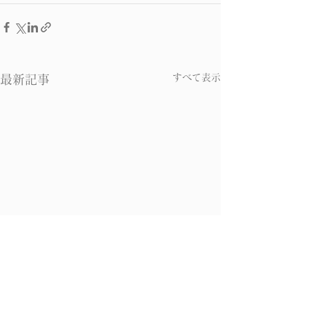
すべて表示
最新記事
中医火神派 李可老中医
中医火神派 李
医案翻訳 その２
医案翻訳 その