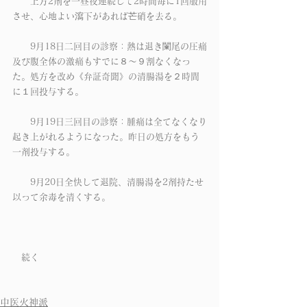
　　上方2剤を一昼夜連続して2時間毎に1回服用
させ、心地よい瀉下があれば芒硝を去る。
　　9月18日二回目の診察：熱は退き闌尾の圧痛
及び腹全体の激痛もすでに８～９割なくなっ
た。処方を改め《弁証奇聞》の清腸湯を２時間
に１回投与する。
　　9月19日三回目の診察：腫痛は全てなくなり
起き上がれるようになった。昨日の処方をもう
一剤投与する。
　　9月20日全快して退院、清腸湯を2剤持たせ
以って余毒を清くする。
　続く
中医火神派