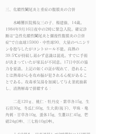
三、化膿性闌尾炎と重症の腹膜炎の合併
　　水峪嘼医院楊友三の子、楊建強、14歳。
1984年9月16日夜中の2時に緊急入院。確定診
断は“急性化膿性闌尾炎と彌漫性腹膜炎の合併
症”で白血球15900・中性球90、大量のペニシリ
ンを投与したがコントロール不能。高熱の
39.5℃が持続し退かず意識は混沌。すでに手術
が決まっていたが家長が不同意。17日中医の協
力を要請。上記の如くの証が現れて、恐れるこ
とは熱毒が心を攻め脳が犯される心配があるこ
とである。攻毒承気湯を加減して与え釜底抽薪
し、清熱解毒で排膿する：
　　二花120ｇ、桃仁・牡丹皮・紫草各15g、生
石膏30g、冬瓜仁60g、生大黄(後下)、甲珠・皂
角刺・甘草各10g、蚤休15g、生薏以仁45g、芒
硝24g(冲)、三七粉10g(冲)。