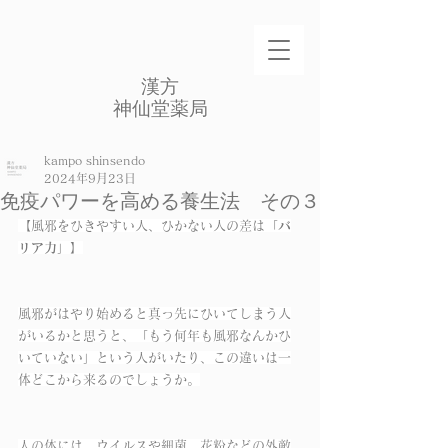
​漢方
​神仙堂薬局
kampo shinsendo
2024年9月23日
免疫パワーを高める養生法 その３
【風邪をひきやすい人、ひかない人の差は「
バ
リア力
」】
風邪がはやり始めると真っ先にひいてしまう人
がいるかと思うと、「もう何年も風邪なんかひ
いていない」という人がいたり、この違いは一
体どこから来るのでしょうか。
人の体には、ウイルスや細菌、花粉などの外敵