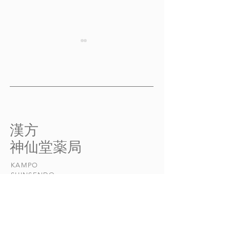
免疫パワーを高める養生
免疫パワーを高
法 その２
法 その４
【バリア力とは】 東洋医学
【日常生活によっ
では、ウイルスや細菌、花粉
リア 」の強さに差
など、体に侵入して害を与え
しい生活が一段落
る存在を「 外邪 」と呼びま
がゆるんだとたん
​漢方
す。 ちなみに、「風のよう
いてしまったとい
​神仙堂薬局
に変化しやすい性質を持った
つ人は多いはずで
邪」を 風邪 (ふうじゃ)とい
医学的に見ると、「
KAMPO
い、これが 風邪 (かぜ)の語
ける」「 気 がゆ
​SHINSENDO
源といわれています。...
うのは、単に精神
けではなく、「 気.
当店について