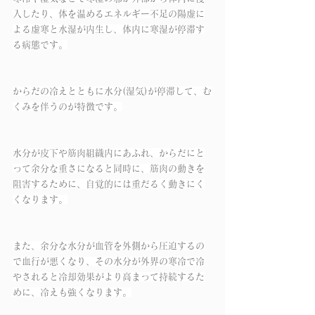
入したり、体を温めるエネルギー不足の陽虚に
よる虚寒と水湿が内生し、体内に寒湿が停滞す
る病態です。
からだの冷えとともに水分(湿気)が停滞して、む
くみを伴うのが特徴です。
水分が皮下や筋肉組織内にあふれ、からだにと
って余分な重さになると同時に、筋肉の動きを
阻害するために、自覚的には重だるく動きにく
くなります。
また、余分な水分が血管を外側から圧迫するの
で血行が悪くなり、その水分が外界の寒冷で冷
やされると冷却効果がより高まって持続するた
めに、冷えも強くなります。