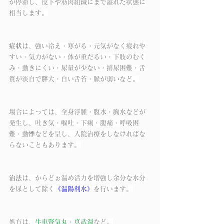
が停滞し、皮下や筋肉組織にまで溢れた状態に
相当します。
症状
は、強い冷え・寒がる・元気がなく疲れや
すい・気力がない・体が重だるい・下肢のむく
み・動きにくい・尿量が少ない・排尿困難・舌
質が淡白で胖大・白い舌苔・脈が弱いなど。
場合によっては、全身浮腫・腹水・胸水などが
発生し、吐き気・嘔吐・下痢・腹痛・呼吸困
難・動悸などを呈し、入院治療をしなければな
らないこともあります。
治法
は、からどぉ温め活力を増強し余分な水分
を尿として除く
《温陽利水》
を行います。
処方は、
牛車腎気丸・真武湯
など。