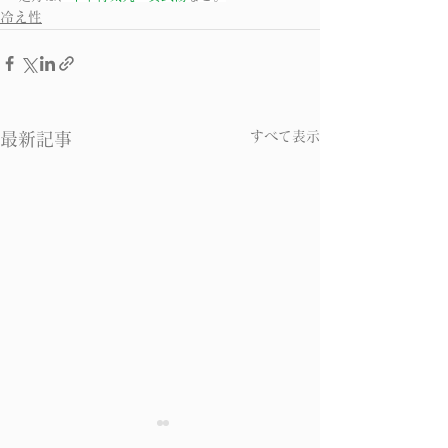
冷え性
すべて表示
最新記事
冷え性 その２
冷え性 その３