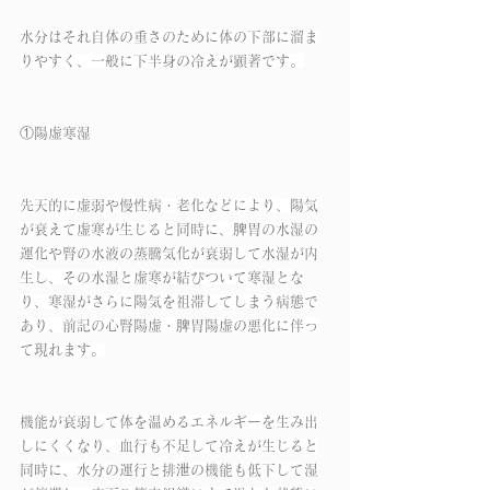
水分はそれ自体の重さのために体の下部に溜ま
りやすく、一般に下半身の冷えが顕著です。
①陽虚寒湿
先天的に虚弱や慢性病・老化などにより、陽気
が衰えて虚寒が生じると同時に、脾胃の水湿の
運化や腎の水液の蒸騰気化が衰弱して水湿が内
生し、その水湿と虚寒が結びついて寒湿とな
り、寒湿がさらに陽気を祖滞してしまう病態で
あり、前記の心腎陽虚・脾胃陽虚の悪化に伴っ
て現れます。
機能が衰弱して体を温めるエネルギーを生み出
しにくくなり、血行も不足して冷えが生じると
同時に、水分の運行と排泄の機能も低下して湿