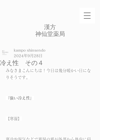
​漢方
​神仙堂薬局
kampo shinsendo
2024年9月28日
冷え性 その４
みなさまこんにちは！今日は幾分暖かい日にな
りそうです。
『強い冷え性』
【寒湿】
寒冷や湿気などで寒湿の邪が外部から体内に侵