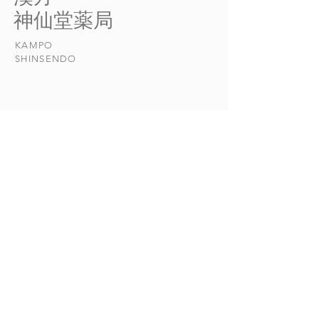
​神仙堂薬局
を自分でチェックできる唯一
を使い、舌下で測
の方法は、基礎体温を測るこ
毎日測れなくても
KAMPO
とです。 体調管理はもち
体温を測る目的は
​SHINSENDO
ろん、ダイエットや肌のケア
リズムを把握するこ
にも役に立ちます。...
当店について
​漢方について​​
お悩みの症状
おしらせ
漢方日和
CONTACT
ご相談