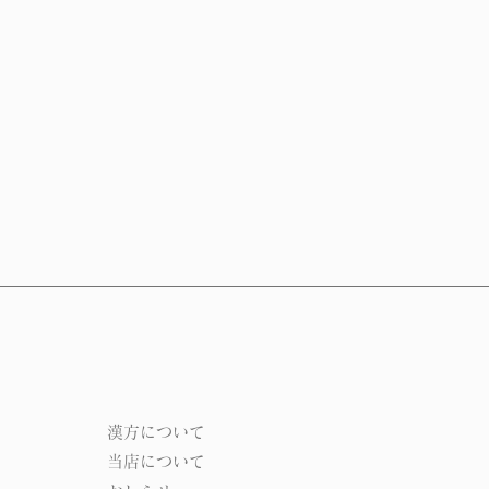
​漢方について​​
当店について