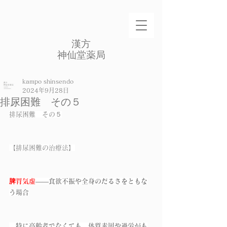
​漢方
​神仙堂薬局
kampo shinsendo
2024年9月28日
排尿困難 その５
排尿困難　その５
【排尿困難の治療法】
脾胃気虚
――食欲不振や全身のだるさをともな
う場合
　特に高齢者でなくても、体質素因や過労がも