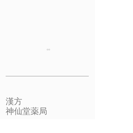
排尿困難 その２
排尿困難 その
排尿困難 その２ 【排尿困
排尿困難 その３
難の原因とメカニズム】 膀
の原因 排尿困難
胱の働きと腎 水分代謝に
を入れないと尿が
は、主に肺・脾・腎といった
が出るまでに時間
臓器が関係していますが、最
尿の出方に勢いが
​漢方
終的に尿を生成して外に排泄
出終わるまでに時
​神仙堂薬局
するのは、膀胱の役目です。
る、といった症状
膀胱には、尿を一時的にた
す。 原因として
KAMPO
めておき、ふだんは外に漏れ
のは、腎の機能低
​SHINSENDO
出さないようにして、必要な
のです。...