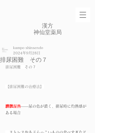
​漢方
​神仙堂薬局
kampo shinsendo
2024年9月28日
排尿困難 その７
排尿困難　その７
【排尿困難の治療法】
膀胱湿熱
――尿の色が濃く、排尿時に灼熱感が
ある場合
　ストレスやあぶらっこいものの食べすぎなど