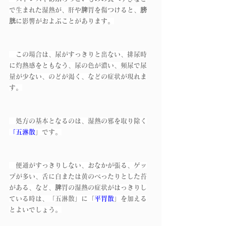
で生まれた湿熱が、肝や脾胃を傷つけると、膀
胱に影響がおよぶことがあります。
　この場合は、尿がすっきりと出ない、排尿時
に灼熱感をともなう、尿の色が濃い、頻尿で尿
量が少ない、のどが渇く、などの症状が現れま
す。
　処方の基本となるのは、湿熱の邪を取り除く
「五淋散
」です。
　便通がすっきりしない、おなかが張る、ゲッ
プが多い、舌に白または黄のべったりとした苔
がある、など、脾胃の湿熱の症状がはっきりし
ている時は、「五淋散」に「
平胃散
」を加える
とよいでしょう。