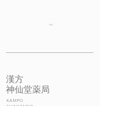
排尿困難 その２
排尿困難 その
排尿困難 その２ 【排尿困
排尿困難 その３
難の原因とメカニズム】 膀
の原因 排尿困難
胱の働きと腎 水分代謝に
を入れないと尿が
は、主に肺・脾・腎といった
が出るまでに時間
臓器が関係していますが、最
尿の出方に勢いが
​漢方
終的に尿を生成して外に排泄
出終わるまでに時
​神仙堂薬局
するのは、膀胱の役目です。
る、といった症状
膀胱には、尿を一時的にた
す。 原因として
KAMPO
めておき、ふだんは外に漏れ
のは、腎の機能低
​SHINSENDO
出さないようにして、必要な
のです。...
ときだけ排泄...
当店について