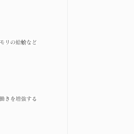
モリの蛤蚧など
働きを増強する