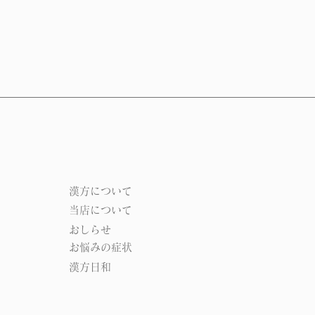
​漢方について​​
当店について
おしらせ
お悩みの症状
漢方日和