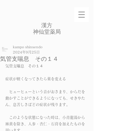
​漢方
​神仙堂薬局
kampo shinsendo
2024年9月25日
気管支喘息 その１４
気管支喘息　その１４
症状が軽くなってきたら薬を変える
　ヒューヒューという音がおさまり、からだを
動かすことができるようになっても、せきやた
ん、息苦しさばどの症状が残ります。
　このような状態になった時は、小青龍湯から
麻黄を除き、人参・杏仁・石膏を加えたものを
用います。