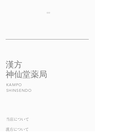
気管支喘息 その２
気管支喘息 そ
気管支喘息 その２ 気管支
気管支喘息 その
喘息の二大症状とメカニズム
喘息の診断と治療
気管支喘息の二大症状は、
だけ発作を起こさ
呼吸困難と喘息です。 気
し、発作が起きた
道が広範囲に狭窄することに
に止めるのが、現
​漢方
よって起こります。 何ら
る治療の原則です
​神仙堂薬局
かの原因で気管支がれん縮す
薬は、気管支拡張
ると、気管支の内腔が細くな
イド剤が中心にな
KAMPO
ります。 また、粘液の分
気管支喘息は、
​SHINSENDO
泌が亢進すると、たんが生じ
療に反応しやすい
てからみやす...
性のある気管支...
当店について
​漢方について​​