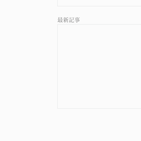
最新記事
気管支喘息 その１
気管支喘息 その１ 現代医学に
よる気管支喘息の診断と治療 気