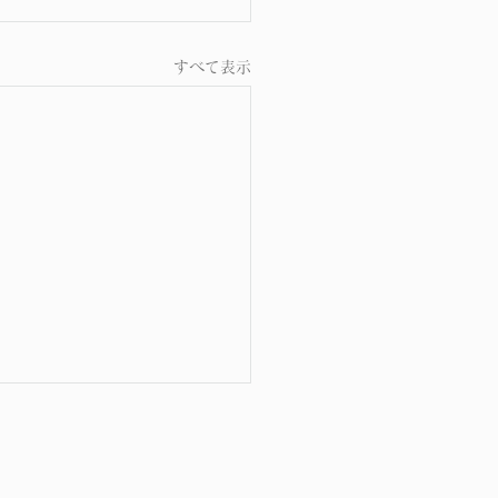
すべて表示
支喘息 その４
支喘息 その４ 肺の働き
呼吸のしくみ――中医学の立