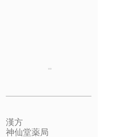
病気にならない秘訣 そ
病気にならない
の２ 薬と食べ物の相性
の３ 薬と食べ
を知る その２
を知る その３
病気にならない秘訣 その２
病気にならない秘
薬と食べ物の相性を知る そ
薬と食べ物の相性
の２ すべての降圧剤に当
の３ どうしても
てはまるわけではありません
フルーツを食べた
​漢方
が、グレープフルーツと血圧
その影響を受けな
​神仙堂薬局
を下げる降圧剤(カルシウム
てもらうようにす