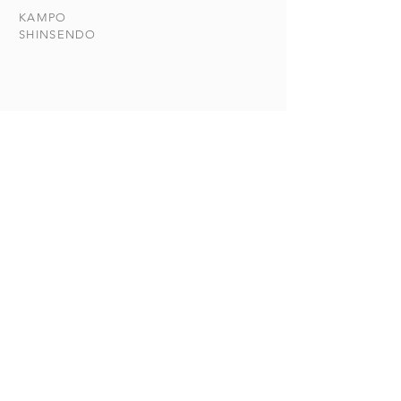
拮抗剤)の組み合わせはその
しょう。 同じ柑
KAMPO
代表例。 グレープフルー
ミカンやバレンシ
​SHINSENDO
ツに含まれるフラニクマリン
には危険な作用は
という物質が、降圧剤が体内
いません。...
の酵素によっ...
当店について
​漢方について​​
お悩みの症状
おしらせ
漢方日和
CONTACT
ご相談
045-774-7558