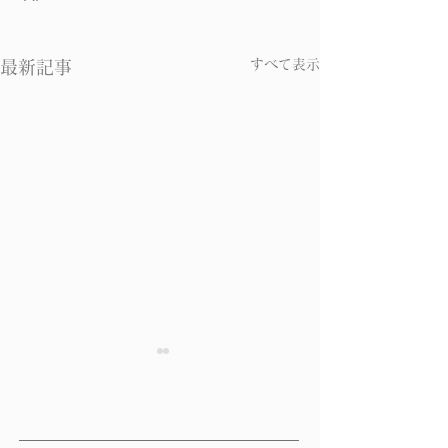
すべて表示
最新記事
二日酔い予防
かすみ目 68歳
お客様のお喜びの声 その２
お客様のお喜びの
28歳 女性 二日酔い予防
かすみ目 68歳