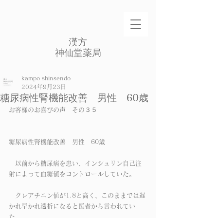
​漢方
​神仙堂薬局
kampo shinsendo
2024年9月23日
糖尿病性腎機能改善 男性 60歳
お客様のお喜びの声　その３５
糖尿病性腎機能改善　男性　60歳　
　以前から糖尿病を患い、インシュリン自己注
射によって血糖値をコントロールしていた。
　クレアチニン値が1.8と高く、このままでは遅
かれ早かれ透析になると医者から言われてい
た。