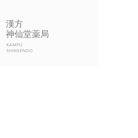
二軒隣に若いが腕の立つシ
クシーと衝突して
ェフのお店があり、週末にな
が、たまたま相手
ると若い女性たちで賑わって
方がいい方で、物
​漢方
いる。 色々なワインも取
理してくださった
​神仙堂薬局
り揃えてあるらしく、ついつ
た。 事故の原因
い飲み過ぎてしまうのか、二
目・かすみ目だっ
KAMPO
日酔いの薬を求められる。
精疲労とかすみ目
​SHINSENDO
いつもお勧めしているのが
と思ったことが「
「...
丸」を服用するき..
当店について
​漢方について​​
お悩みの症状
おしらせ
漢方日和