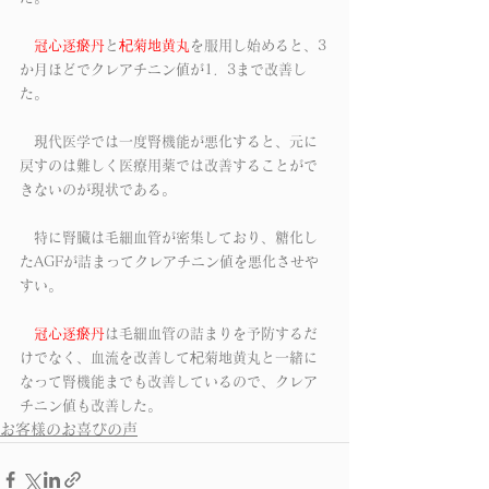
冠心逐瘀丹
と
杞菊地黄丸
を服用し始めると、3
か月ほどでクレアチニン値が1．3まで改善し
た。
　現代医学では一度腎機能が悪化すると、元に
戻すのは難しく医療用薬では改善することがで
きないのが現状である。
　特に腎臓は毛細血管が密集しており、糖化し
たAGFが詰まってクレアチニン値を悪化させや
すい。
冠心逐瘀丹
は毛細血管の詰まりを予防するだ
けでなく、血流を改善して杞菊地黄丸と一緒に
なって腎機能までも改善しているので、クレア
チニン値も改善した。
お客様のお喜びの声