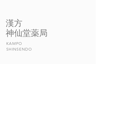
腹部に痛みがある場
胃の痛みが、寒
合、現代医学ではまず検査に
か熱いタイプかを
よって病変が起こっている部
とは非常に大切で
​漢方
位を突き止めるのに対し、中
断を誤ると、寒い
​神仙堂薬局
医学では①緩・急 ②寒・
みに熱を取り除く
熱 ③虚・実という痛みの程
りして、病状を悪
KAMPO
度や性質を参考に、病気のタ
とになりかねない
​SHINSENDO
イプを見極めていきます。...
...
当店について
​漢方について​​
お悩みの症状
おしらせ
漢方日和