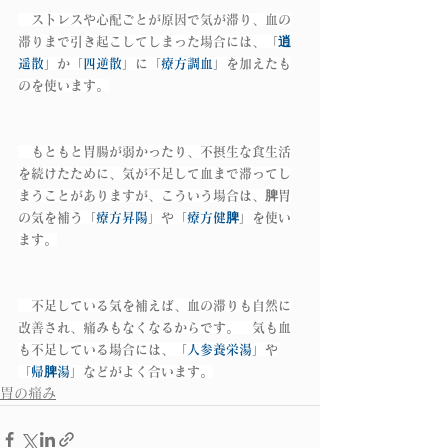
　ストレスや心配ごとが原因で気が滞り、血の
滞りまで引き起こしてしまった場合には、「
逍
遥散
」か「
四逆散
」に「
療方調血
」を加えたも
のを使います。
　もともと胃腸が弱かったり、不摂生な食生活
を続けたために、気が不足して血まで滞ってし
まうことがありますが、こういう場合は、脾胃
の気を補う「
療方昇陽
」や「
療方健脾
」を使い
ます。
　不足している気を補えば、血の滞りも自然に
改善され、痛みもなくなるからです。　気も血
も不足している場合には、「
人参養栄湯
」や
「
帰脾湯
」などがよく合います。
胃の痛み