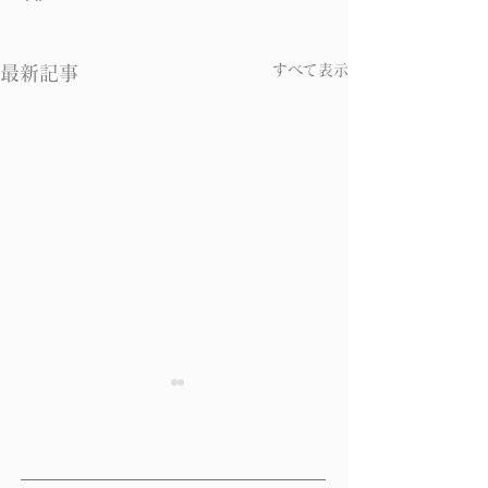
すべて表示
最新記事
胃の痛み その２
胃の痛み その
胃の痛み その２ 急に起こ
胃の痛み その３
る痛みと緩やかに起こる痛み
プの痛みと熱いタ