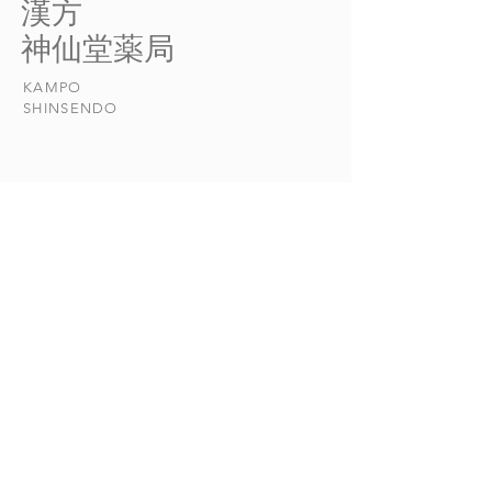
​漢方
位を突き止めるのに対し、中
断を誤ると、寒い
​神仙堂薬局
医学では①緩・急 ②寒・
みに熱を取り除く
熱 ③虚・実という痛みの程
りして、病状を悪
KAMPO
度や性質を参考に、病気のタ
とになりかねない
​SHINSENDO
イプを見極めていきます。...
...
当店について
​漢方について​​
お悩みの症状
おしらせ
漢方日和
CONTACT