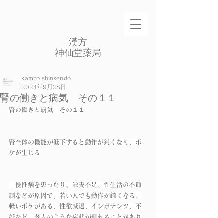
​漢方
​神仙堂薬局
kampo shinsendo
2024年9月28日
腎の働きと病気 その１１
腎の働きと病気　その１１
腎全体の機能が低下すると動作が鈍くなり、ボ
ケが生じる
　慢性病を患ったり、栄養不足、性生活の不節
制などが原因で、若い人でも動作が鈍くなる、
軽いボケがある、性欲減退、インポテンツ、不
妊など、老人のような症状が現れることがあり