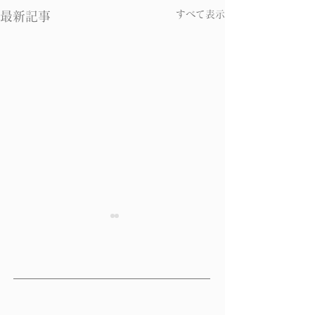
すべて表示
最新記事
腎の働きと病気 その２
腎の働きと病気
腎の働きと病気 その２ 生
腎の働きと病気 
命エネルギーのもとが蓄えら
枢神経や骨をつく
れている さらに、中医学
のもつ成長・発育
では、「腎」には「精」を蓄
骨格を充実させ、