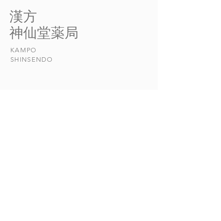
える「蔵精」の働きがあると
くります。 髄に
​漢方
考えています。 「精」と
骨髄、脳髄があ
​神仙堂薬局
は、私たちが先天的にもって
「脳は髄の集まる
いる生命エネルギーの基本と
り、髄は精の通り
KAMPO
なる物質です。...
と言われるように
​SHINSENDO
の中心である脳の
と密接な関係に...
当店について
​漢方について​​
お悩みの症状
おしらせ
漢方日和