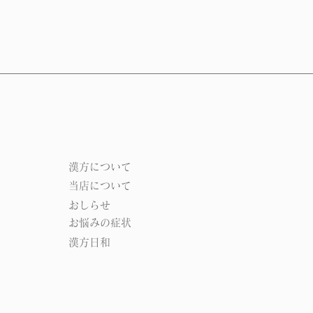
​漢方について​​
当店について
おしらせ
お悩みの症状
漢方日和