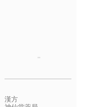
蕁麻疹 その２
蕁麻疹 その３
【蕁麻疹】 その２ 健康と
【蕁麻疹】 その
病気の中医学的な考え方 病
病気の中医学的な
気は、生理機能と病因が戦う
麻疹は生理機能と
ために起こる 蕁麻疹のメ
がつかない状態 
カニズムを理解するために、
は、正気と邪気の
​漢方
まず、中医学の疾病観につい
て勝負がつかない
て考えてみましょう。 中
が皮膚にとどまっ