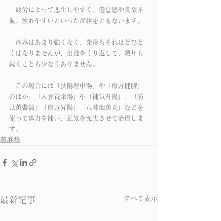
　疲労によって悪化しやすく、倦怠感や食欲不
振、疲れやすいといった症状をともないます。
　痒みはあまり強くなく、発疹もそれほどひど
くはなりませんが、出没をくり返して、数年も
続くことも少なくありません。
　この場合には「扶陽理中湯」や「療方健脾」
のほか、「人参養栄湯」や「補気升陽」、「防
己黄耆湯」「療方昇陽」「八味地黄丸」などを
使って体力を補い、正気を充実させて治療しま
す。
蕁麻疹
すべて表示
最新記事