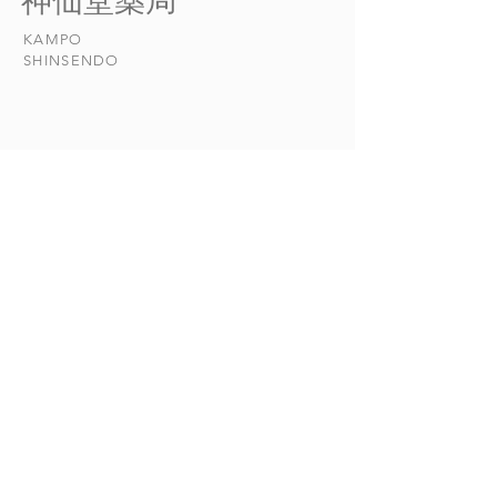
​神仙堂薬局
医学では、病気は、健康を維
といえます。 邪
KAMPO
持する正気と、正気を壊す、
に追い払うには正
​SHINSENDO
つまり陽と陰の調和を乱す邪
足しており、しか
気との戦いであ...
の奥深く侵入して..
当店について
​漢方について​​
お悩みの症状
おしらせ
漢方日和
CONTACT
ご相談
045-774-7558