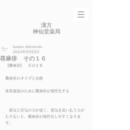
​漢方
​神仙堂薬局
kampo shinsendo
2024年9月25日
蕁麻疹 その１６
【蕁麻疹】　その１６
蕁麻疹のタイプと治療
体質虚弱のために蕁麻疹が慢性化する
　衛気と営気の力が弱く、邪気を追い払う力が
たりないと、蕁麻疹が慢性化しやすくなりま
す。