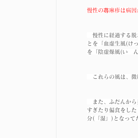
慢性の蕁麻疹は病因
　慢性に経過する脱
とを「血虚生風(け
を「陰虚燥風(い　
　これらの風は、微
　また、ふだんから
すぎたり偏食をした
分(「湿」)となっ