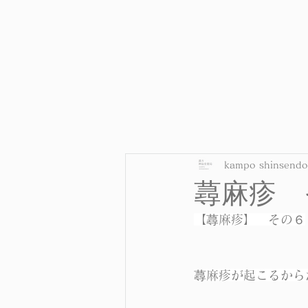
kampo shinsendo
蕁麻疹 
【蕁麻疹】　その６
蕁麻疹が起こるから