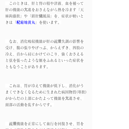
　このときは、肝と腎の精や津液、血を補って
肝の機能の亢進をおさえながら熱を冷ます「天
麻鈎藤飲」や「鎮肝熄風湯」を、症状が軽いと
きは「
杞菊地黄丸
」を使います。
　なお、消化吸収機能が肝の疏泄失調の影響を
受け、腹の張りやげっぷ、からえずき、四肢の
冷え、首から肩にかけてのこり、強くおさえる
と弦を張ったような脈をふれるといった症状を
ともなうことがあります。
　これは、胃が冷えて機能が低下し、消化がう
まくできなくなるために生まれた病因物質(寒飲)
がからだの上部にかたよって機能を亢進させ、
頭部の活動を乱すからです。
　疏泄機能を正常にして血行を回復させ、胃を