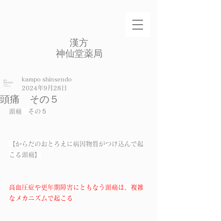
​漢方
​神仙堂薬局
kampo shinsendo
2024年9月28日
頭痛 その５
頭痛　その５
【からだのおとろえに病因物質がつけ込んで起
こる頭痛】
高血圧症や更年期障害にともなう頭痛は、複雑
なメカニズムで起こる