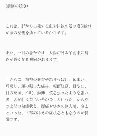
(前回の続き)
これは、肝から出発する血や津液の通り道(経絡)
が頭の左側を通っているからです。
また、一日のなかでは、太陽が昇る午前中に痛
みが強くなる傾向があります。
　さらに、精神の興奮や怒りっぽい、めまい、
耳鳴り、頭の張った痛み、顔面紅潮、目やに、
目の充血、不眠、動悸、弦を張ったような細い
脈、舌が紅く黄色い苔がつくといった、からだ
の上部の熱症状と、腰痛やひざの無力感、冷え
といった、下部の冷えの症状をともなうのが特
徴です。