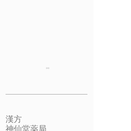
頭痛 その２
頭痛 その３
頭痛 その２ 【中医学から
頭痛 その３ 【
みた頭痛】 内臓の機能が失
とろえに病因物質
われると頭痛がくり返したり
で起こる頭痛】 
慢性化する 急性期にしっ
更年期障害にとも
かり治すことができなかった
る頭痛の下地は、
​漢方
り、そのほかのからだの異常
かけてつくられる
​神仙堂薬局
が原因となって、からだの活
質の流れや精神情