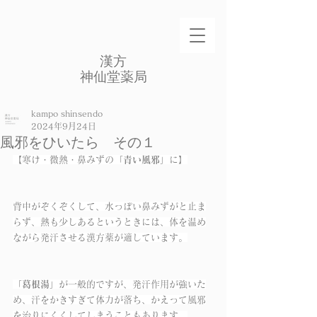
​漢方
​神仙堂薬局
kampo shinsendo
2024年9月24日
風邪をひいたら その１
【寒け・微熱・鼻みずの「
青い風邪
」に】
背中がぞくぞくして、水っぽい鼻みずがと止ま
らず、熱も少しあるというときには、体を温め
ながら発汗させる漢方薬が適しています。
「
葛根湯
」が一般的ですが、発汗作用が強いた
め、汗をかきすぎて体力が落ち、かえって風邪
を治りにくくしてしまうこともあります。