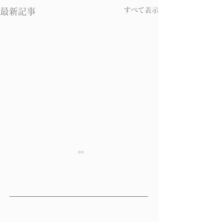
すべて表示
最新記事
中医学に見るかぜの原因
中医学のかぜ治
と症状
の１
西洋医学が、ウイルスに目を
本来かぜは軽い病
向けてかぜをとらえているの
す。 「軽い病気
に対し、中医学では、体質、
薬」が中医学の原