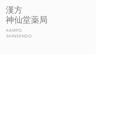
からだの状態、からだをとり
中医学では、感染
​漢方
まく環境という三つの点から
発汗法を用いて治
​神仙堂薬局
かぜを考えます。 正常な体
が多いのですが、
力をもった人なら、一週間で
な比較的軽い病気
KAMPO
治ってしまう軽い病気であ
の重い感染症とで
​SHINSENDO
り、発汗法を用いて治療する
異なる薬を用います
という点では、西洋医学と共
通しています。...
当店について
​漢方について​​
お悩みの症状
おしらせ
漢方日和